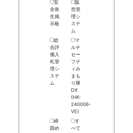
安
販
全衛
売管
生掲
理シ
示板
ステ
ム
総
マ
合評
ルチ
価入
セー
札管
フテ
理シ
ィみ
ステ
まも
ム
り隊
DX
(HK-
240006-
VE)
締
す
固め
べて