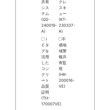
共有
クレ
シス
スキ
テム
ュー
(QS-
(KT-
240019-
230337-
A)
A)
Ｉ
不
Ｃタ
感地
グを
域警
活用
報共
した
有監
コン
視
クリ
(HK-
ート
200016-
品質
VE)
証明
(TH-
170007VE)